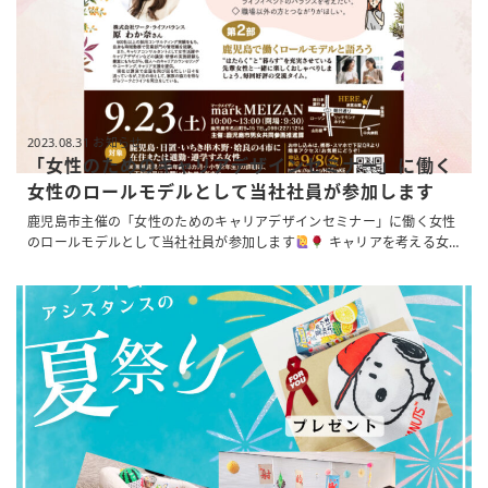
2023.08.31 お知らせ
「女性のためのキャリアデザインセミナー」に働く
女性のロールモデルとして当社社員が参加します
鹿児島市主催の「女性のためのキャリアデザインセミナー」に働く女性
のロールモデルとして当社社員が参加します
キャリアを考える女
性の皆さん、働く女性の先輩の話を聞いてみませんか？ 詳しくは「キャ
リアデザインセミナー 鹿児島」で検索
または下記URLをご確認くだ
さい
https://www.city.kagoshima.lg.jp/shimin/jinken/danjokyodo/joseikatsuya
...