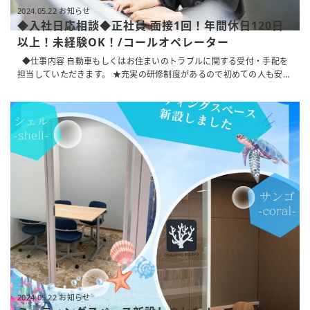
2024.05.22 お知らせ
◆入社日応相談◆正社員 面接1回！年間休日120日
以上！未経験OK！/コールオペレーター
◆仕事内容 自動車もしくはお住まいのトラブルに関する受付・手配を
担当していただきます。 ★充実の研修制度があるので初めての人も安
心！ ★キャリアアップ可能 具体的には・・・ ・自動車やお住まいのト
ラブルでお困りのお客さまからの電話を受付し、パートナー会社のスタ
ッフを手配して お客さまのトラブルを解決するサービスを２４時間３６
５日行っています。 ※主なクライアント：SOMPOグループ各社 ◆入社
日 応相談 ◆給与 月給196,000円 試用期間3ヵ月（191,000円） ※一
律CC室勤務手当、土日祝手当含む ※昇給有 ...
2024.05.22 お知らせ