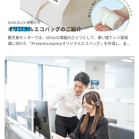
2024.05.29 お知らせ
オリジナルエコバッグのご紹介
鹿児島センターでは、SDGsの取組のひとつとして、使い捨てレジ袋削
減に向けた 「PrimeAssistanceオリジナルエコバッグ」を作成し、全社
員に配布しています
コンビニのお弁当が入る大きさで、使用しない
時はコンパクトにまとめることができるので使い勝手が良く、ちょっと
したランチの買い物時などに利用しています♪ 【エコバッグ作成の背
景】 2019年6月のG20大阪サミットでは、｢2050年までに海洋プラスチ
ックごみによる追加的な汚染をゼロにまで削減することを目指す｣とす
るビジョンが共有され、日本は2030年までに使い捨てプラスチックご
み排出量を25%削減することを目指しています。 ...