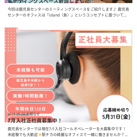
ミーティングスペース新設しました！
今回は鹿児島センターのミーティングスペースをご紹介します♪ 鹿児島
センターのオフィスは「island（島）」というコンセプトに基づいて設
計されています
この度、センター内のミーティングペースが2箇所新
設され、計14室となりました！ 部屋の名前も「island（島）」にちなん
だ名前となっており、今回新設された「シェル（貝）」と「サンゴ（珊
瑚）」以外にも「ドルフィン（イルカ）」や「マーメイド（人魚）」な
どがあります。 2箇所ある休憩室も「ヒル（丘）」と「ビーチ（砂
浜）」をイメージしたデザインになっていますので、過去に休憩室を紹
介した記事をチェックしてみてくださいね♪ ...
2024.05.20 お知らせ
7月入社正社員募集中！
鹿児島センターでは現在7/1入社コールオペレーターを大募集中です！
未経験でも大歓迎
駅チカの綺麗なオフィスで一緒に働きませんか？